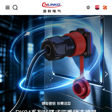
镀金镀银 按需选型