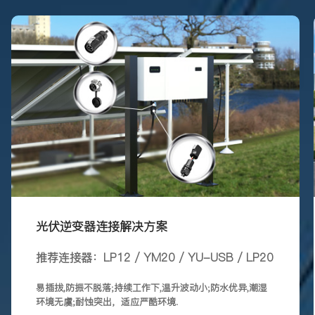
光伏逆变器连接解决方案
推荐连接器：LP12 / YM20 / YU-USB / LP20
易插拔,防振不脱落;持续工作下,温升波动小;防水优异,潮湿
环境无虞;耐蚀突出，适应严酷环境.