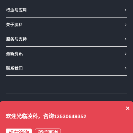
行业与应用
关于凌科
服务与支持
最新资讯
联系我们
友情链接：
1688工厂店铺
京东企业店
×
凌科天猫旗舰店
凌科淘宝企业店
得捷
欢迎光临凌科，咨询13530649352
©2001-2024 深圳市凌科电气有限公司 版权所有 备案号：
粤ICP备13057860号
现在咨询
稍后再说