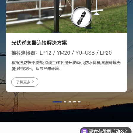
光伏逆变器连接解决方案
推荐连接器：LP12 / YM20 / YU-USB / LP20
易插拔,防振不脱落;持续工作下,温升波动小;防水优异,潮湿环境无
虞;耐蚀突出，适应严酷环境.
了解更多
现在有优惠活动么？