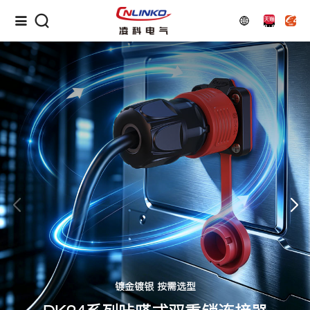
镀金镀银 按需选型