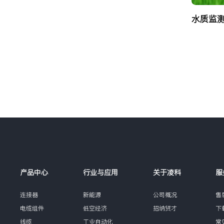
水质监
产品中心
行业与应用
关于凌科
服
连接器
新能源
公司概况
售
电缆组件
低空经济
招纳贤才
下
线缆
工业自动化
常