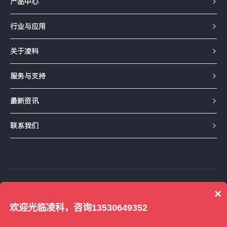
产品中心
行业与应用
关于凌科
服务与支持
最新资讯
联系我们
友情链接：
1688工厂店铺
京东企业店
×
凌科天猫旗舰店
凌科淘宝企业店
得捷
欢迎光临凌科，咨询13530649352
©2001-2024 深圳市凌科电气有限公司 版权所有 备案号：