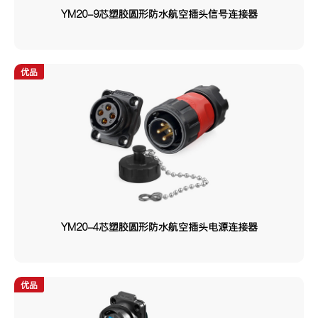
YM20-9芯塑胶圆形防水航空插头信号连接器
接口类型
PIN针
USB
TYPE-C
优品
RJ45
光纤
连接方式
卡口
螺纹
按扣
材质
塑胶
金属
YM20-4芯塑胶圆形防水航空插头电源连接器
塑胶/金属/半金属
金属/塑胶
优品