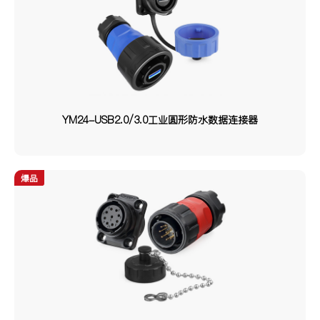
500V/300V/230V
产品系列
LP系列
YM系列
BD系列
YM24-USB2.0/3.0工业圆形防水数据连接器
DH系列
DL系列
YT系列
YU系列
YA系列
DK系列
YW系列
YZ系列
DZ系列
爆品
EV系列
YF系列
接线类型
焊接
锁线
压接
焊接/锁线
熔接
压接/焊接