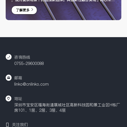
输，为工业自动化、新能源设备、智能医疗等领域提供了高效、
了解更多
稳定与更省空间的紧凑连接解决方案。
咨询热线
0755-29600088
邮箱
linko@cnlinko.com
地址
深圳市宝安区福海街道展城社区高新科技园和景工业区H栋厂
房101、1层、2层、3层、4层
关注我们