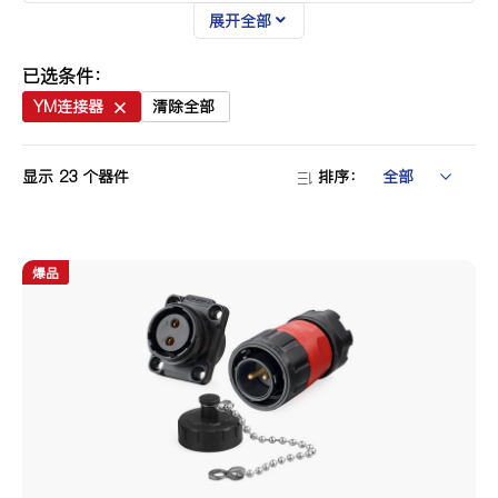
展开全部
尺寸规格
M12
M16
M20
已选条件：
M24
M28
M32
YM连接器
清除全部
显示
23
个器件
排序：
产品芯数
2芯
3芯
4芯
5芯
6芯
7芯
爆品
8芯
9芯
10芯
12芯
14芯
19芯
24芯
单芯
单模单芯
单模双芯
2+6芯
3+2芯