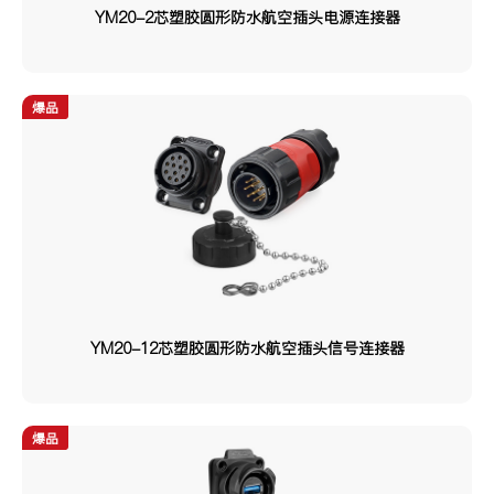
额定电流
YM20-2芯塑胶圆形防水航空插头电源连接器
0.5A
1.5A
1.8A
3A
5A
10A
爆品
15A
20A
25A
35A
45A
50A
100A
20A+5A
10A+5A
/
25A/35A
25A/35A/45A
额定电压
YM20-12芯塑胶圆形防水航空插头信号连接器
5V
100V
125V
230V
250V
300V
爆品
400V
500V
690V
/
500V/300V