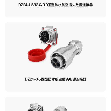
DZ24-USB2.0/3.0圆型防水航空插头数据连接器
接口类型
PIN针
USB
TYPE-C
RJ45
光纤
连接方式
卡口
螺纹
按扣
材质
塑胶
金属
DZ24-3芯圆型防水航空插头电源连接器
塑胶/金属/半金属
金属/塑胶