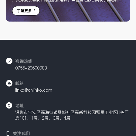
输，为工业自动化、新能源设备、智能医疗等领域提供了高效、
了解更多
稳定与更省空间的紧凑连接解决方案。
咨询热线
0755-29600088
邮箱
linko@cnlinko.com
地址
深圳市宝安区福海街道展城社区高新科技园和景工业区H栋厂
房101、1层、2层、3层、4层
关注我们