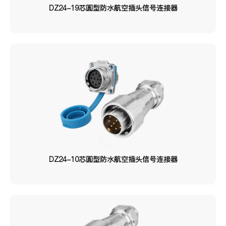
额定电流
DZ24-19芯圆型防水航空插头信号连接器
0.5A
1.5A
1.8A
3A
5A
10A
15A
20A
25A
35A
45A
50A
100A
20A+5A
10A+5A
/
25A/35A
25A/35A/45A
额定电压
DZ24-10芯圆型防水航空插头信号连接器
5V
100V
125V
230V
250V
300V
400V
500V
690V
/
500V/300V