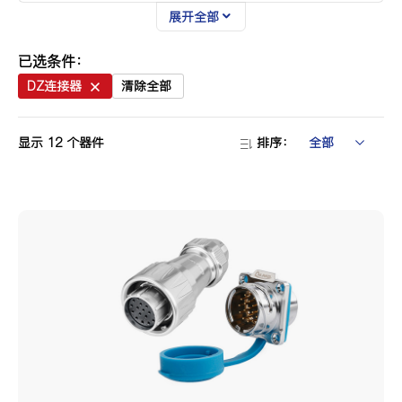
展开全部
尺寸规格
M12
M16
M20
已选条件：
M24
M28
M32
DZ连接器
清除全部
显示
12
个器件
排序：
产品芯数
2芯
3芯
4芯
5芯
6芯
7芯
8芯
9芯
10芯
12芯
14芯
19芯
24芯
单芯
单模单芯
单模双芯
2+6芯
3+2芯