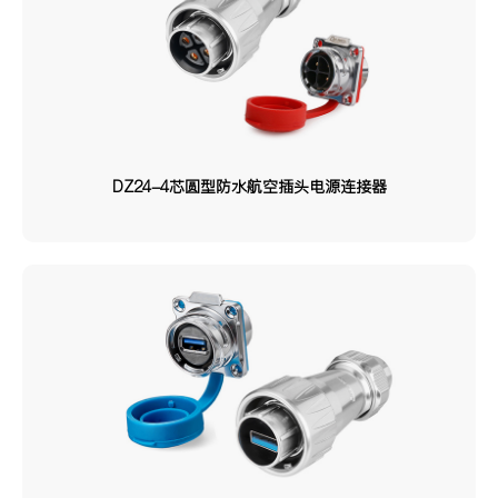
500V/300V/230V
产品系列
LP系列
YM系列
BD系列
DZ24-4芯圆型防水航空插头电源连接器
DH系列
DL系列
YT系列
YU系列
YA系列
DK系列
YW系列
YZ系列
DZ系列
EV系列
YF系列
接线类型
焊接
锁线
压接
焊接/锁线
熔接
压接/焊接