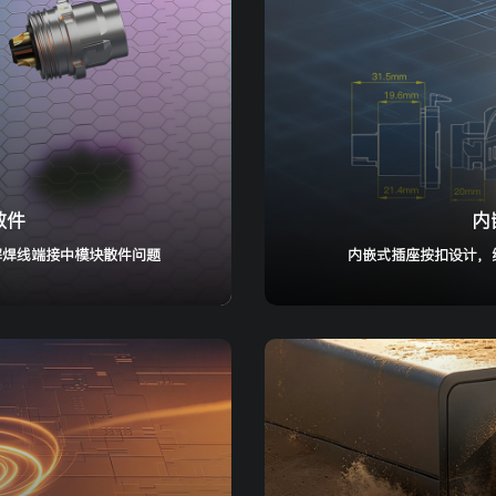
散件
内
解焊线端接中模块散件问题
内嵌式插座按扣设计，