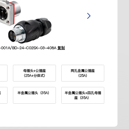
001A/BD-24-C02SX-03-408A
复制
料号：
）
母插头+公插座
两孔金属公插座
（25A+分体式）
（25A）
座
半金属公插头（35A）
半金属公插头+四孔母插
座（35A）
）
公插头+两孔母插座
（35A）